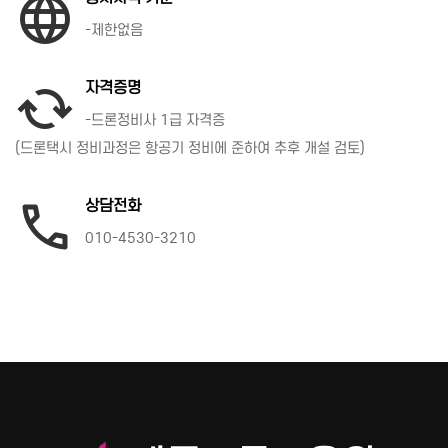
language
-제한없음
자격증명
cached
-드론정비사 1급 자격증
(드론택시 정비과정은 항공기 정비에 준하여 추후 개설 검토)
상담전화
phone
010-4530-3210