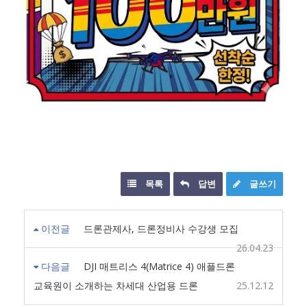
목록
답변
글쓰기
이전글
드론관제사, 드론정비사 수강생 모집
26.04.23
다음글
DJI 매트리스 4(Matrice 4) 애플드론
교육원이 소개하는 차세대 산업용 드론
25.12.12