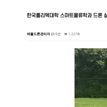
한국폴리텍대학 스마트물류학과 드론 
애플드론관리자
0건
1,227회