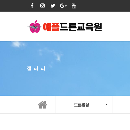
갤러리
드론영상