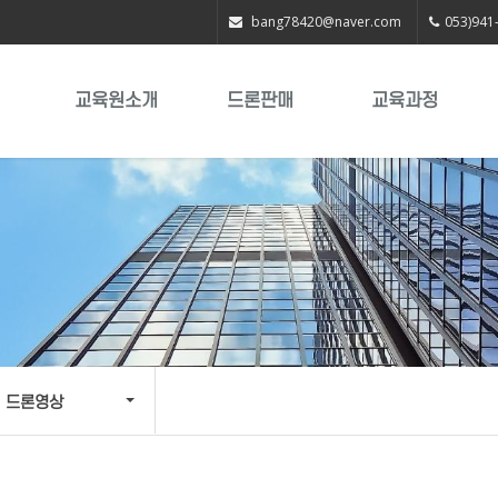
bang78420@naver.com
053)941
교육원소개
드론판매
교육과정
드론영상